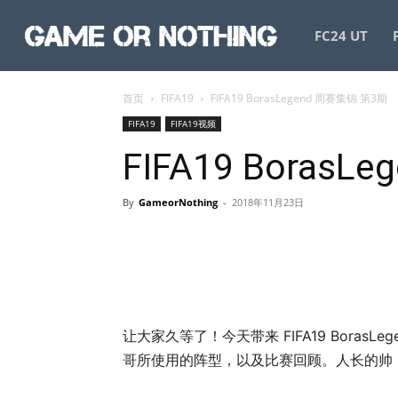
GameorNothing
FC24 UT
首页
FIFA19
FIFA19 BorasLegend 周赛集锦 第3期
FIFA19
FIFA19视频
FIFA19 Boras
By
GameorNothing
-
2018年11月23日
让大家久等了！今天带来 FIFA19 Boras
哥所使用的阵型，以及比赛回顾。人长的帅