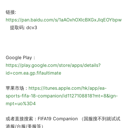
链接:
https://pan.baidu.com/s/1aAOxhOXlcBXGxJlqEOYbpw
提取码: dcv3
Google Play：
https://play.google.com/store/apps/details?
id=com.ea.gp.fifaultimate
苹果市场：
https://itunes.apple.com/hk/app/ea-
sports-fifa-18-companion/id1127108818?mt=8&ign-
mpt=uo%3D4
或者直接搜索：FIFA19 Companion （国服搜不到就试试
港服/台服/美服等）