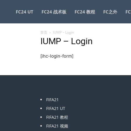
GameorNothing
FC24 UT
FC24 战术板
FC24 教程
FC之外
F
首页
IUMP – Login
IUMP – Login
[ihc-login-form]
FIFA21
FIFA21 UT
FIFA21 教程
FIFA21 视频