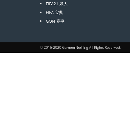
FIFA21 妖人
FIFA 宝典
GON 赛事
© 2016-2020 GameorNothing All Rights Reserved.