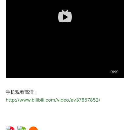
手机观看高清：
http://www.bilibili.com/video/av37857852/