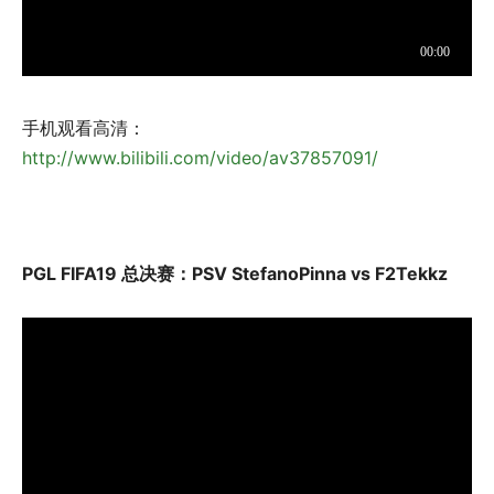
手机观看高清：
http://www.bilibili.com/video/av37857091/
PGL FIFA19 总决赛：PSV StefanoPinna vs F2Tekkz