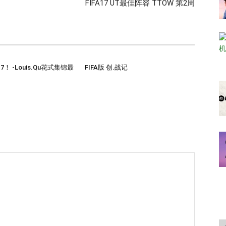
FIFA17 UT最佳阵容 TTOW 第2周
7！ -Louis.Qu花式集锦最
FIFA版 创.战记