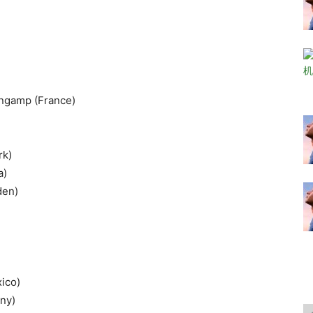
ingamp (France)
rk)
a)
den)
ico)
ny)