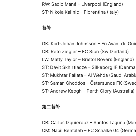
RW: Sadio Mané – Liverpool (England)
ST: Nikola Kalinić – Fiorentina (Italy)
替补
GK: Karl-Johan Johnsson – En Avant de Gu
CB: Reto Ziegler – FC Sion (Switzerland)
LW: Matty Taylor – Bristol Rovers (England)
ST: Davit Skhirtladze – Silkeborg IF (Denma
ST: Mukhtar Fallata – Al Wehda (Saudi Arabi
ST: Saman Ghoddos – Östersunds FK (Swe
ST: Andrew Keogh – Perth Glory (Australia)
第二替补
CB: Carlos Izquierdoz – Santos Laguna (Mex
CM: Nabil Bentaleb – FC Schalke 04 (Germa