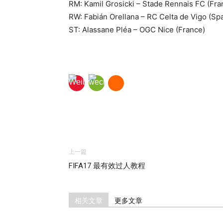
RM: Kamil Grosicki – Stade Rennais FC (Fra
RW: Fabián Orellana – RC Celta de Vigo (Spa
ST: Alassane Pléa – OGC Nice (France)
上一篇
FIFA17 最有效过人教程
相关文章
更多文章