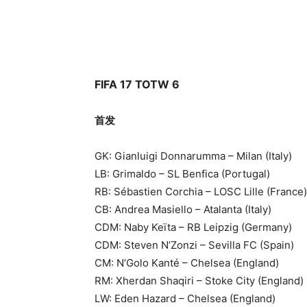
FIFA 17 TOTW 6
首发
GK: Gianluigi Donnarumma – Milan (Italy)
LB: Grimaldo – SL Benfica (Portugal)
RB: Sébastien Corchia – LOSC Lille (France)
CB: Andrea Masiello – Atalanta (Italy)
CDM: Naby Keïta – RB Leipzig (Germany)
CDM: Steven N’Zonzi – Sevilla FC (Spain)
CM: N’Golo Kanté – Chelsea (England)
RM: Xherdan Shaqiri – Stoke City (England)
LW: Eden Hazard – Chelsea (England)