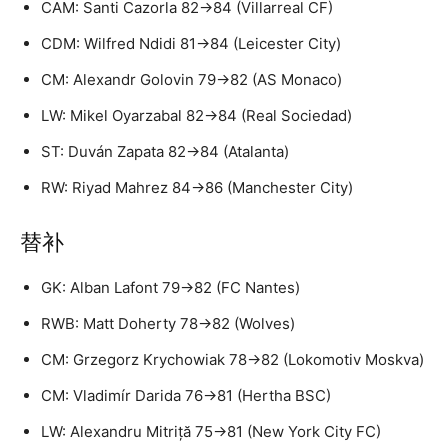
CAM: Santi Cazorla 82→84 (Villarreal CF)
CDM: Wilfred Ndidi 81→84 (Leicester City)
CM: Alexandr Golovin 79→82 (AS Monaco)
LW: Mikel Oyarzabal 82→84 (Real Sociedad)
ST: Duván Zapata 82→84 (Atalanta)
RW: Riyad Mahrez 84→86 (Manchester City)
替补
GK: Alban Lafont 79→82 (FC Nantes)
RWB: Matt Doherty 78→82 (Wolves)
CM: Grzegorz Krychowiak 78→82 (Lokomotiv Moskva)
CM: Vladimír Darida 76→81 (Hertha BSC)
LW: Alexandru Mitriță 75→81 (New York City FC)