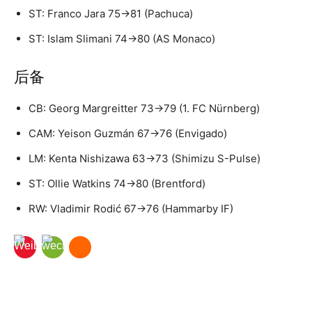
ST: Franco Jara 75→81 (Pachuca)
ST: Islam Slimani 74→80 (AS Monaco)
后备
CB: Georg Margreitter 73→79 (1. FC Nürnberg)
CAM: Yeison Guzmán 67→76 (Envigado)
LM: Kenta Nishizawa 63→73 (Shimizu S-Pulse)
ST: Ollie Watkins 74→80 (Brentford)
RW: Vladimir Rodić 67→76 (Hammarby IF)