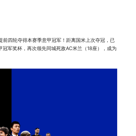
提前四轮夺得本赛季意甲冠军！距离国米上次夺冠，已
意甲冠军奖杯，再次领先同城死敌AC米兰（18座），成为