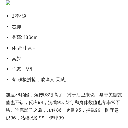
2花4逆
右脚
身高: 186cm
体型: 中高+
真脸
心态：M/H
有 积极拼抢，玻璃人 天赋。
加速76稍慢，短传93很高了。对于后卫来说，盘带关键数
值也不错，反应94，沉着95. 防守和身体数值也都非常不
错。吃完影子之后，加速86，奔跑95，拦截99，防守意
识96，站姿抢断99，铲球99.