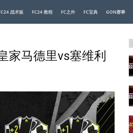
FC24 战术板
FC24 教程
FC之外
FC宝典
GON赛事
战：皇家马德里vs塞维利