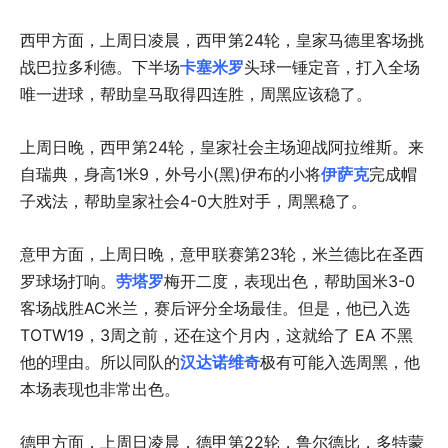
西甲方面，上周日凌晨，西甲第24轮，皇家马德里客场挑
战巴拉多利德。下半场
卡塞米罗
头球一锤定音，打入全场
唯一进球，帮助皇马取得四连胜，周黑应该稳了。
上周日晚，西甲第24轮，皇家社会主场迎战阿拉维斯。来
自瑞典，身高1米9，外号小(黑)伊布的小将
伊萨克
完成帽
子戏法，帮助皇家社会4-0大胜对手，周黑稳了。
意甲方面，上周日晚，意甲联赛第23轮，米兰德比在圣西
罗球场打响。
劳塔罗
梅开二度，表现出色，帮助国米3-0
客场战胜AC米兰，赛后评分全场最佳。但是，他已入选
TOTW19，3周之前，还在这个月内，这就给了 EA 不黑
他的理由。所以同队的
汉达诺维奇
极有可能入选周黑，他
本场表现也非常出色。
德甲方面，上周日凌晨，德甲第22轮，鲁尔德比，多特蒙