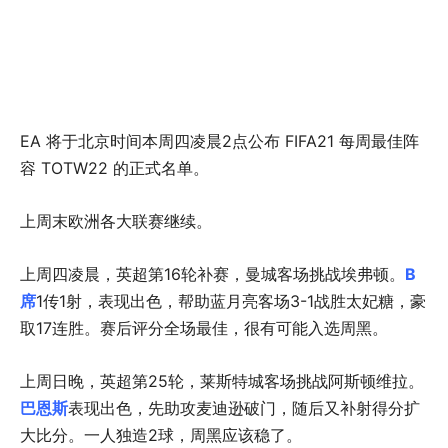
EA 将于北京时间本周四凌晨2点公布 FIFA21 每周最佳阵
容 TOTW22 的正式名单。
上周末欧洲各大联赛继续。
上周四凌晨，英超第16轮补赛，曼城客场挑战埃弗顿。
B
席
1传1射，表现出色，帮助蓝月亮客场3-1战胜太妃糖，豪
取17连胜。赛后评分全场最佳，很有可能入选周黑。
上周日晚，英超第25轮，莱斯特城客场挑战阿斯顿维拉。
巴恩斯
表现出色，先助攻麦迪逊破门，随后又补射得分扩
大比分。一人独造2球，周黑应该稳了。