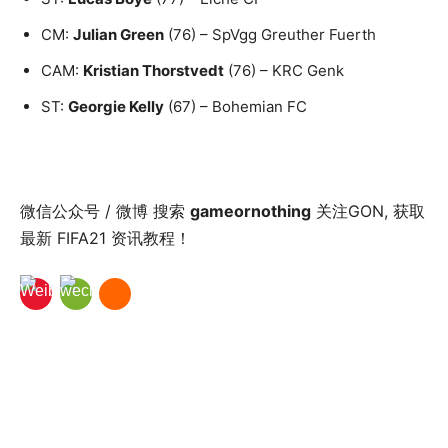
CM:
Julian Green
(76) – SpVgg Greuther Fuerth
CAM:
Kristian Thorstvedt
(76) – KRC Genk
ST:
Georgie Kelly
(67) – Bohemian FC
微信公众号 / 微博 搜索
gameornothing
关注GON, 获取
最新 FIFA21 资讯教程！