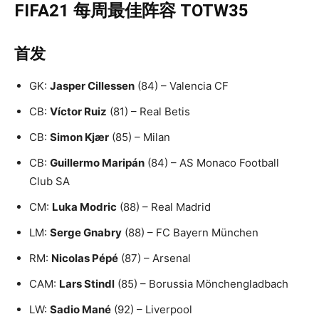
FIFA21 每周最佳阵容 TOTW35
首发
GK:
Jasper Cillessen
(84) – Valencia CF
CB:
Víctor Ruiz
(81) – Real Betis
CB:
Simon Kjær
(85) – Milan
CB:
Guillermo Maripán
(84) – AS Monaco Football
Club SA
CM:
Luka Modric
(88) – Real Madrid
LM:
Serge Gnabry
(88) – FC Bayern München
RM:
Nicolas Pépé
(87) – Arsenal
CAM:
Lars Stindl
(85) – Borussia Mönchengladbach
LW:
Sadio Mané
(92) – Liverpool