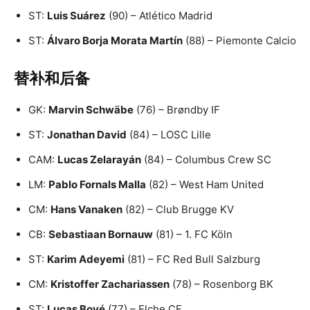
ST:
Luis Suárez
(90) – Atlético Madrid
ST:
Álvaro Borja Morata Martín
(88) – Piemonte Calcio
替补和后备
GK:
Marvin Schwäbe
(76) – Brøndby IF
ST:
Jonathan David
(84) – LOSC Lille
CAM:
Lucas Zelarayán
(84) – Columbus Crew SC
LM:
Pablo Fornals Malla
(82) – West Ham United
CM:
Hans Vanaken
(82) – Club Brugge KV
CB:
Sebastiaan Bornauw
(81) – 1. FC Köln
ST:
Karim Adeyemi
(81) – FC Red Bull Salzburg
CM:
Kristoffer Zachariassen
(78) – Rosenborg BK
ST:
Lucas Boyé
(77) – Elche CF