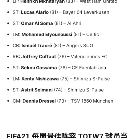
LF:
Henrikh Mkhitaryan
(83) – West Ham United
ST:
Lucas Alario
(81) – Bayer 04 Leverkusen
ST:
Omar Al Soma
(81) – Al Ahli
LM:
Mohamed Elyounoussi
(81) – Celtic
CB:
Ismaël Traoré
(81) – Angers SCO
RB:
Joffrey Cuffaut
(76) – Valenciennes FC
ST:
Sekou Gassama
(76) – CF Fuenlabrada
LM:
Kenta Nishizawa
(75) – Shimizu S-Pulse
ST:
Astrit Selmani
(74) – Shimizu S-Pulse
CM:
Dennis Dressel
(73) – TSV 1860 München
FIFA21 每周最佳阵容 TOTW7 球员当