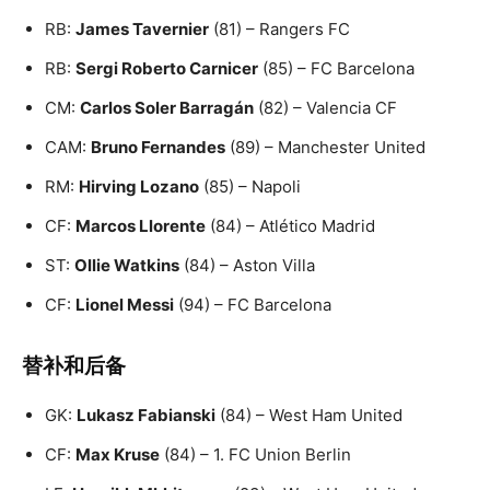
RB:
James Tavernier
(81) – Rangers FC
RB:
Sergi Roberto Carnicer
(85) – FC Barcelona
CM:
Carlos Soler Barragán
(82) – Valencia CF
CAM:
Bruno Fernandes
(89) – Manchester United
RM:
Hirving Lozano
(85) – Napoli
CF:
Marcos Llorente
(84) – Atlético Madrid
ST:
Ollie Watkins
(84) – Aston Villa
CF:
Lionel Messi
(94) – FC Barcelona
替补和后备
GK:
Lukasz Fabianski
(84) – West Ham United
CF:
Max Kruse
(84) – 1. FC Union Berlin