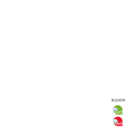
关注GON