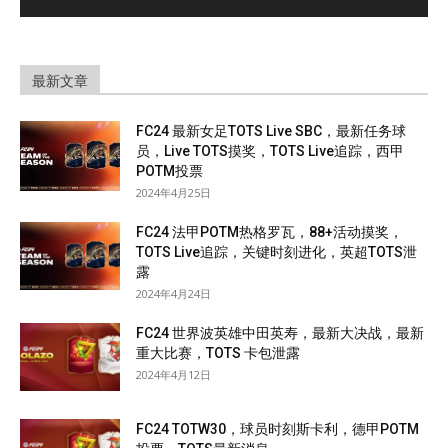
最新文章
FC24 最新女足TOTS Live SBC，最新任务球
员，Live TOTS摸奖，TOTS Live追踪，西甲
POTM投票
2024年4月25日
FC24 法甲POTM热格罗瓦，88+活动摸奖，
TOTS Live追踪，关键时刻进化，英超TOTS泄
露
2024年4月24日
FC24 世界波英雄中田英寿，最新大决战，最新
重大比赛，TOTS 卡包泄露
2024年4月12日
FC24 TOTW30，球员时刻斯卡利，德甲POTM