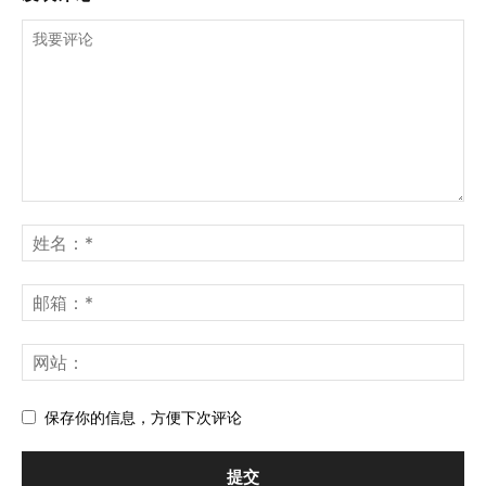
保存你的信息，方便下次评论