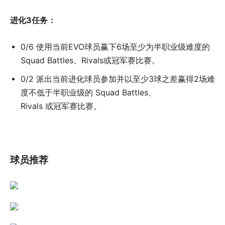
进化3任务：
0/6 使用当前EVO球员赢下6场至少为半职业级难度的
Squad Battles、Rivals或冠军赛比赛。
0/2 派出当前进化球员参加并以至少3球之差赢得2场难
度不低于半职业级的 Squad Battles、
Rivals 或冠军赛比赛。
球员推荐