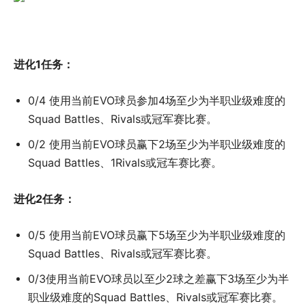
进化1任务：
0/4 使用当前EVO球员参加4场至少为半职业级难度的
Squad Battles、Rivals或冠军赛比赛。
0/2 使用当前EVO球员赢下2场至少为半职业级难度的
Squad Battles、1Rivals或冠车赛比赛。
进化2任务：
0/5 使用当前EVO球员赢下5场至少为半职业级难度的
Squad Battles、Rivals或冠军赛比赛。
0/3使用当前EVO球员以至少2球之差赢下3场至少为半
职业级难度的Squad Battles、Rivals或冠军赛比赛。