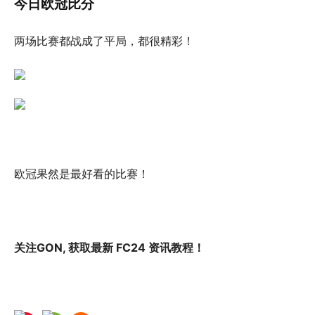
今日欧冠比分
两场比赛都战成了平局，都很精彩！
欧冠果然是最好看的比赛！
关注GON, 获取最新 FC24 资讯教程！