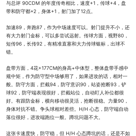
与总评 90CDM 的年度传奇相比，速度+1，传球+4，盘
带和防守都+2，身体+1，射门加了12点。
加速89，奔跑87，作为中场速度可以。射门提升不小，还
有大力射门金标，可以多尝试远射。传球方面，视野80，
短传96，长传92，有精准直塞和大力传球银标，出球不
错。
盘带方面，4花+177CM的身高+中体型，整体盘带手感中
规中矩，作为防守型中场够用了，如果进攻的话，相对一
般。防守方面，拦截94，防守意识90，站姿抢断93，铲
球92，防守端表现很好，拦截站位，自动盯人补位都很
好。有跟防金标，横向移动很灵活，抢断很稳。力量90，
身体对抗不错。争头球相对差些。H/H 心态，防守端自动
落位很好，进攻端跑位一般。蹲坑问题不大。
这张卡速度快，防守稳，但 H/H 心态蹲坑的话，还是不如