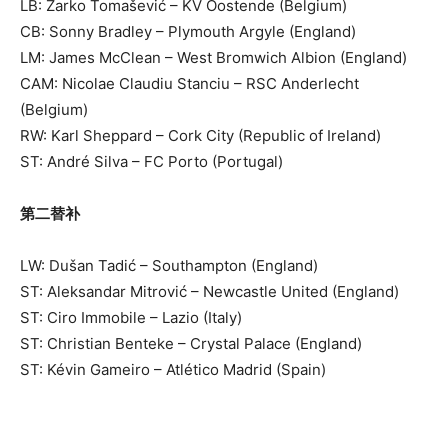
LB: Žarko Tomašević – KV Oostende (Belgium)
CB: Sonny Bradley – Plymouth Argyle (England)
LM: James McClean – West Bromwich Albion (England)
CAM: Nicolae Claudiu Stanciu – RSC Anderlecht
(Belgium)
RW: Karl Sheppard – Cork City (Republic of Ireland)
ST: André Silva – FC Porto (Portugal)
第二替补
LW: Dušan Tadić – Southampton (England)
ST: Aleksandar Mitrović – Newcastle United (England)
ST: Ciro Immobile – Lazio (Italy)
ST: Christian Benteke – Crystal Palace (England)
ST: Kévin Gameiro – Atlético Madrid (Spain)