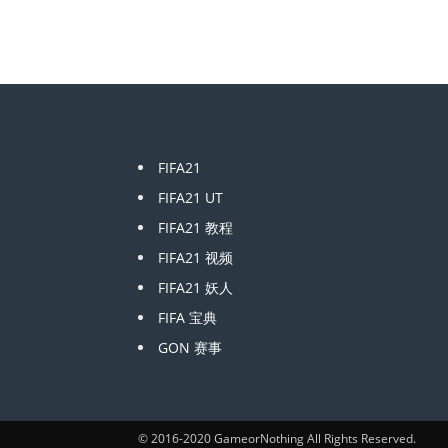
FIFA21
FIFA21 UT
FIFA21 教程
FIFA21 视频
FIFA21 妖人
FIFA 宝典
GON 赛事
© 2016-2020 GameorNothing All Rights Reserved.