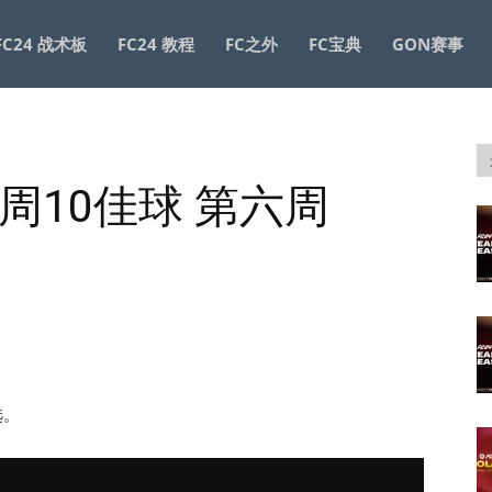
FC24 战术板
FC24 教程
FC之外
FC宝典
GON赛事
方每周10佳球 第六周
选。