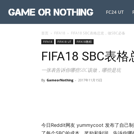
GameorNothing
FC24 UT
首页
FIFA18
FIFA18 SBC表格总览，做SBC必备
FIFA18
FIFA18 UT
FIFA18教程
FIFA18 SBC
一张表告诉你哪些SBC该做，哪些是坑
By
GameorNothing
-
2017年11月15日
今日Reddit网友 yummycoot 发布了自
了每个SBC的成本，奖励和利润，告诉你哪