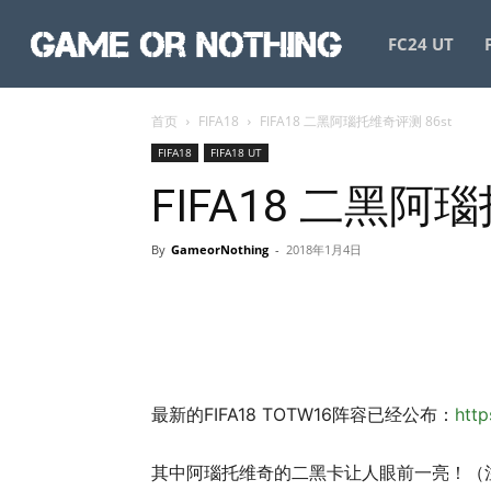
GameorNothing
FC24 UT
首页
FIFA18
FIFA18 二黑阿瑙托维奇评测 86st
FIFA18
FIFA18 UT
FIFA18 二黑阿
By
GameorNothing
-
2018年1月4日
最新的FIFA18 TOTW16阵容已经公布：
http
其中阿瑙托维奇的二黑卡让人眼前一亮！（