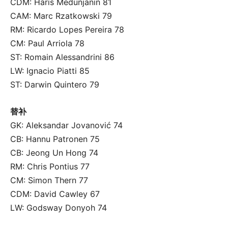
CDM: Haris Medunjanin 81
CAM: Marc Rzatkowski 79
RM: Ricardo Lopes Pereira 78
CM: Paul Arriola 78
ST: Romain Alessandrini 86
LW: Ignacio Piatti 85
ST: Darwin Quintero 79
替补
GK: Aleksandar Jovanović 74
CB: Hannu Patronen 75
CB: Jeong Un Hong 74
RM: Chris Pontius 77
CM: Simon Thern 77
CDM: David Cawley 67
LW: Godsway Donyoh 74