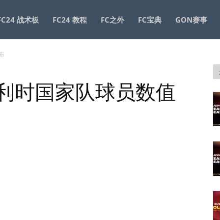
FC24 战术板
FC24 教程
FC之外
FC宝典
GON赛事
布
 比利时国家队球员数值