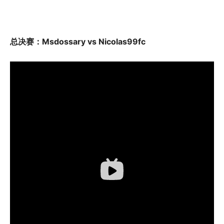
总决赛：Msdossary vs Nicolas99fc