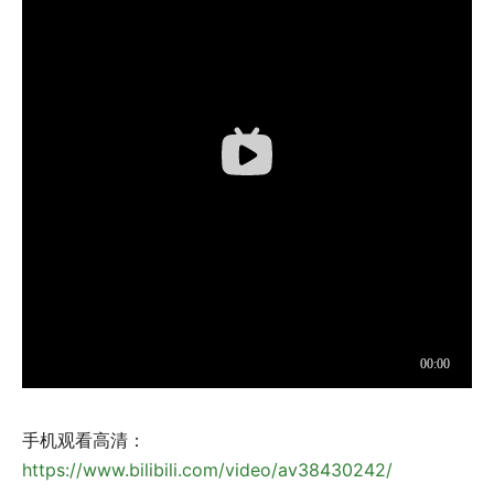
手机观看高清：
https://www.bilibili.com/video/av38430242/