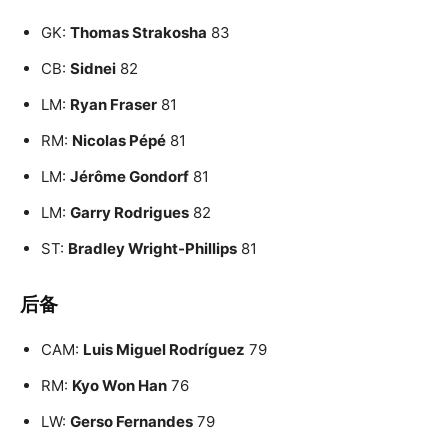
GK:
Thomas Strakosha
83
CB:
Sidnei
82
LM:
Ryan Fraser
81
RM:
Nicolas Pépé
81
LM:
Jérôme Gondorf
81
LM:
Garry Rodrigues
82
ST:
Bradley Wright-Phillips
81
后备
CAM:
Luis Miguel Rodríguez
79
RM:
Kyo Won Han
76
LW:
Gerso Fernandes
79