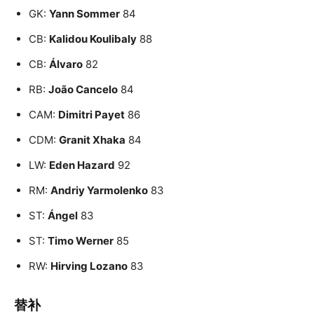
GK:
Yann Sommer
84
CB:
Kalidou Koulibaly
88
CB:
Álvaro
82
RB:
João Cancelo
84
CAM:
Dimitri Payet
86
CDM:
Granit Xhaka
84
LW:
Eden Hazard
92
RM:
Andriy Yarmolenko
83
ST:
Ángel
83
ST:
Timo Werner
85
RW:
Hirving Lozano
83
替补