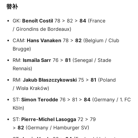
替补
GK:
Benoît Costil
78 > 82 >
84
(France
/ Girondins de Bordeaux)
CAM:
Hans Vanaken
78 >
82
(Belgium / Club
Brugge)
RM:
Ismaïla Sarr
76 >
81
(Senegal / Stade
Rennais)
RM:
Jakub Błaszczykowski
75 >
81
(Poland
/ Wisła Kraków)
ST:
Simon Terodde
76 > 81 >
84
(Germany / 1. FC
Köln)
ST:
Pierre-Michel Lasogga
72 > 79
>
82
(Germany / Hamburger SV)