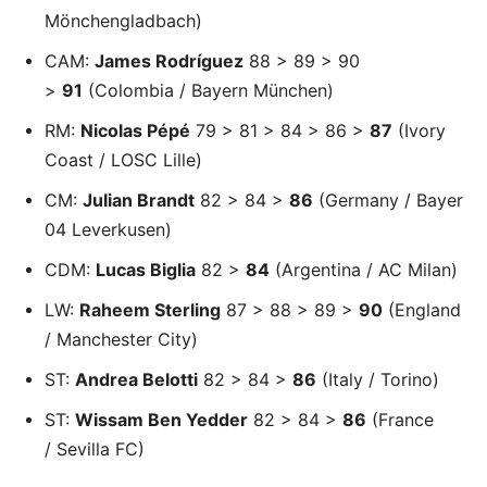
Mönchengladbach)
CAM:
James Rodríguez
88 > 89 > 90
>
91
(Colombia / Bayern München)
RM:
Nicolas Pépé
79 > 81 > 84 > 86 >
87
(Ivory
Coast / LOSC Lille)
CM:
Julian Brandt
82 > 84 >
86
(Germany / Bayer
04 Leverkusen)
CDM:
Lucas Biglia
82 >
84
(Argentina / AC Milan)
LW:
Raheem Sterling
87 > 88 > 89 >
90
(England
/ Manchester City)
ST:
Andrea Belotti
82 > 84 >
86
(Italy / Torino)
ST:
Wissam Ben Yedder
82 > 84 >
86
(France
/ Sevilla FC)