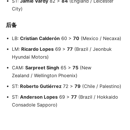
ST:
Jamie Vardy
82 >
84
(England / Leicester
City)
后备
LB:
Cristian Calderón
60 >
70
(Mexico / Necaxa)
LM:
Ricardo Lopes
69 >
77
(Brazil / Jeonbuk
Hyundai Motors)
CAM:
Sarpreet Singh
65 >
75
(New
Zealand / Wellington Phoenix)
ST:
Roberto Gutiérrez
72 >
79
(Chile / Palestino)
ST:
Anderson Lopes
69 >
77
(Brazil / Hokkaido
Consadole Sapporo)