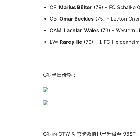
CF:
Marius Bülter
(78) – FC Schalke 
CB:
Omar Beckles
(75) – Leyton Orie
CAM:
Lachlan Wales
(73) – Western U
LW:
Rareș Ilie
(70) – 1. FC Heidenhei
C罗当日价格：
C罗的 OTW 动态卡数值也已升级至 93ST.