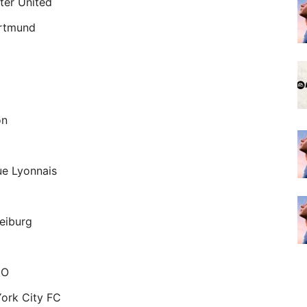
ter United
ortmund
on
ue Lyonnais
eiburg
CO
ork City FC