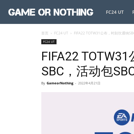
GameorNothing
FC24 UT
首页
FC24 UT
FIFA22 TOTW31公布，时刻坎通纳SBC
FC24 UT
FIFA22 TOT
SBC，活动包SBC,
By
GameorNothing
-
2022年4月21日