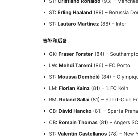
ST:
Cristiano Ronaldo
(93) – Manches
ST:
Erling Haaland
(89) – Borussia D
ST:
Lautaro Martínez
(88) – Inter
替补和后备
GK:
Fraser Forster
(84) – Southampt
LW:
Mehdi Taremi
(86) – FC Porto
ST:
Moussa Dembélé
(84) – Olympiq
LM:
Florian Kainz
(81) – 1. FC Köln
RM:
Roland Sallai
(81) – Sport-Club Fr
CB:
Dávid Hancko
(81) – Sparta Praha
CB:
Romain Thomas
(81) – Angers S
ST:
Valentin Castellanos
(78) – New Y