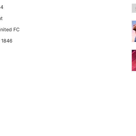
04
nt
nited FC
m 1846