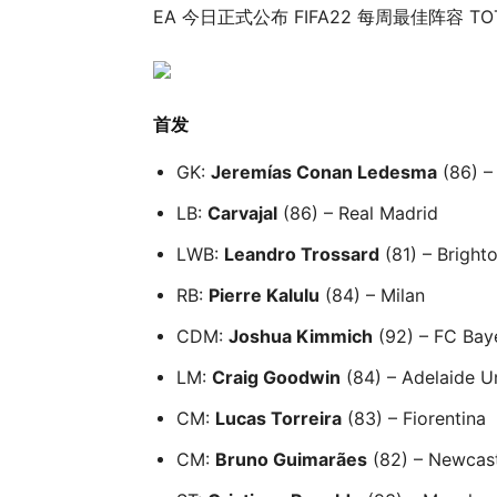
EA 今日正式公布 FIFA22 每周最佳阵容
首发
GK:
Jeremías Conan Ledesma
(86) –
LB:
Carvajal
(86) – Real Madrid
LWB:
Leandro Trossard
(81) – Bright
RB:
Pierre Kalulu
(84) – Milan
CDM:
Joshua Kimmich
(92) – FC Bay
LM:
Craig Goodwin
(84) – Adelaide U
CM:
Lucas Torreira
(83) – Fiorentina
CM:
Bruno Guimarães
(82) – Newcast