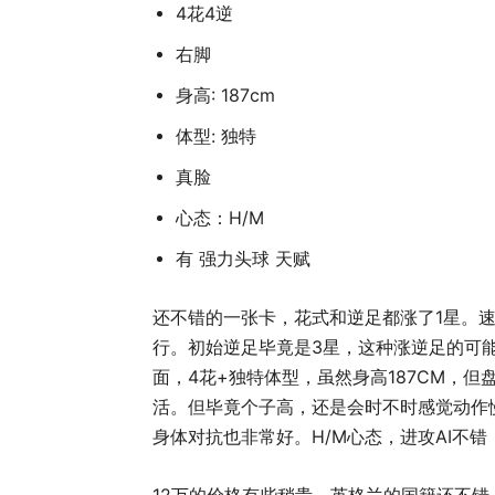
4花4逆
右脚
身高: 187cm
体型: 独特
真脸
心态：H/M
有 强力头球 天赋
还不错的一张卡，花式和逆足都涨了1星。
行。初始逆足毕竟是3星，这种涨逆足的可
面，4花+独特体型，虽然身高187CM，
活。但毕竟个子高，还是会时不时感觉动作慢
身体对抗也非常好。H/M心态，进攻AI不