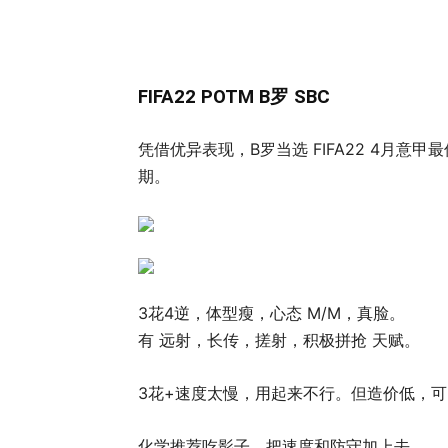
FIFA22 POTM B罗 SBC
凭借优异表现，B罗当选 FIFA22 4月意甲最佳
期。
3花4逆，体型瘦，心态 M/M，真脸。
有 远射，长传，搓射，积极拼抢 天赋。
3花+速度太慢，用起来不行。但造价低，
化学推荐吃影子，把速度和防守加上去。