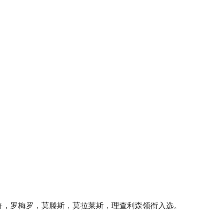
3，博努奇，罗梅罗，莫滕斯，莫拉莱斯，理查利森领衔入选。