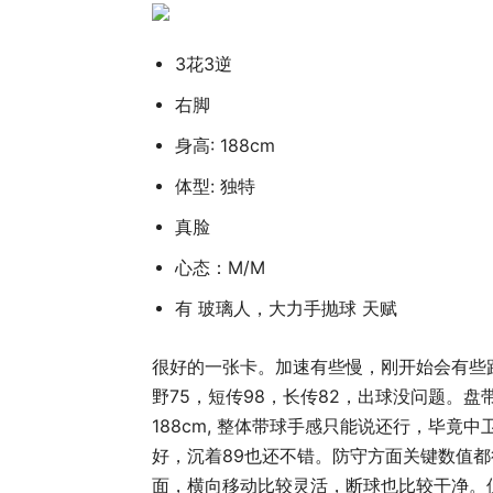
3花3逆
右脚
身高: 188cm
体型: 独特
真脸
心态：M/M
有 玻璃人，大力手抛球 天赋
很好的一张卡。加速有些慢，刚开始会有些
野75，短传98，长传82，出球没问题。盘
188cm, 整体带球手感只能说还行，毕竟
好，沉着89也还不错。防守方面关键数值都很
面，横向移动比较灵活，断球也比较干净。