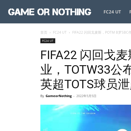
GameorNothing
FC24 UT
首页
FC24 UT
FIFA22 闪回戈麦斯，POTM B罗
FC24 UT
FIFA22 闪回戈
业，TOTW33
英超TOTS球员
By
GameorNothing
-
2022年5月5日