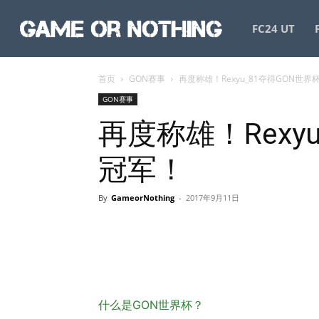
GameorNothing
FC24 UT
首页
GON赛事
再度称雄！Rexyu_81夺得GON世界
GON赛事
再度称雄！Rexy
冠军！
By
GameorNothing
-
2017年9月11日
什么是GON世界杯？