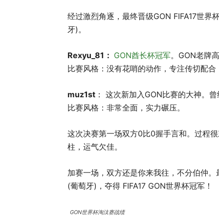
经过激烈角逐，最终晋级GON FIFA17世界杯决赛
牙)。
Rexyu_81：
GON酋长杯冠军
。GON老牌
比赛风格：没有花哨的动作，专注传切配合
muz1st
： 这次新加入GON比赛的大神。
比赛风格：非常全面，实力碾压。
这次决赛第一场双方0比0握手言和。过程很刺激
柱，运气欠佳。
加赛一场，双方还是你来我往，不分伯仲。最终 Re
(葡萄牙)，夺得 FIFA17 GON世界杯冠军！
GON世界杯淘汰赛战绩