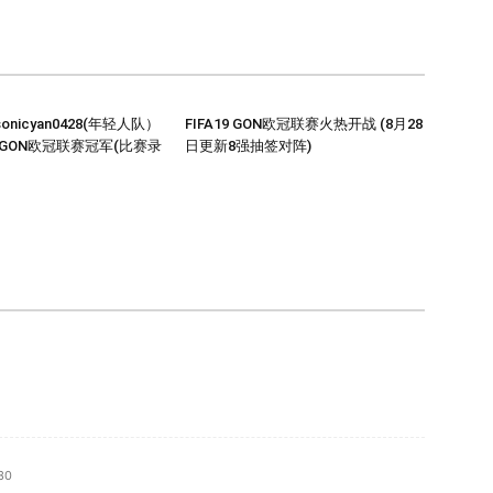
nicyan0428(年轻人队）
FIFA19 GON欧冠联赛火热开战 (8月28
9 GON欧冠联赛冠军(比赛录
日更新8强抽签对阵)
30