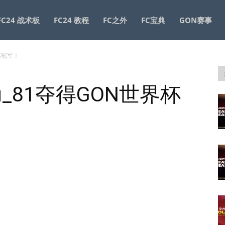
FC24 战术板
FC24 教程
FC之外
FC宝典
GON赛事
杯冠军！
u_81夺得GON世界杯