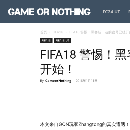
GameorNothing
FC24 UT
首页
FIFA18
FIFA18 警惕！黑客新一波的盗号已经
FIFA18
FIFA18 UT
FIFA18 警惕
开始！
By
GameorNothing
-
2018年1月11日
本文来自GON玩家Zhangtong的真实遭遇！