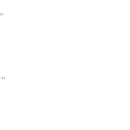
43
:34