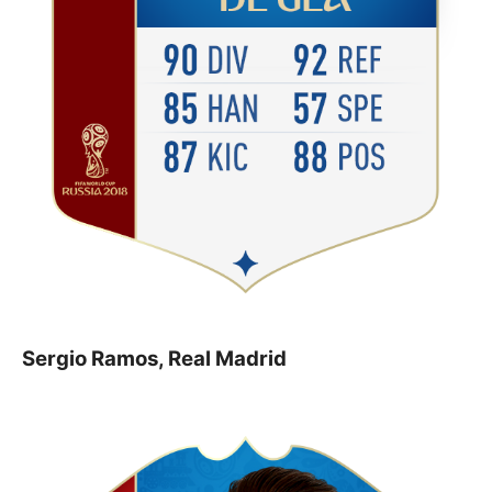
Sergio Ramos, Real Madrid