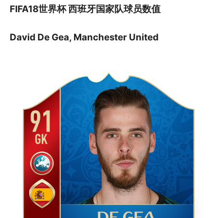
FIFA18世界杯 西班牙国家队球员数值
David De Gea, Manchester United