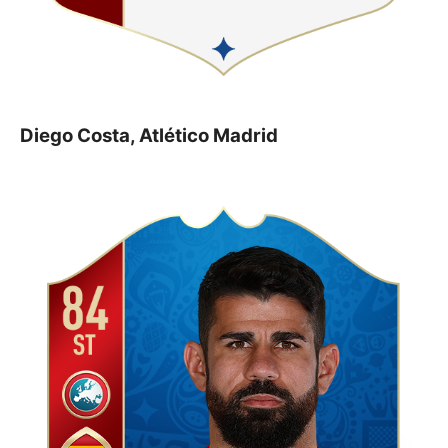
Diego Costa, Atlético Madrid