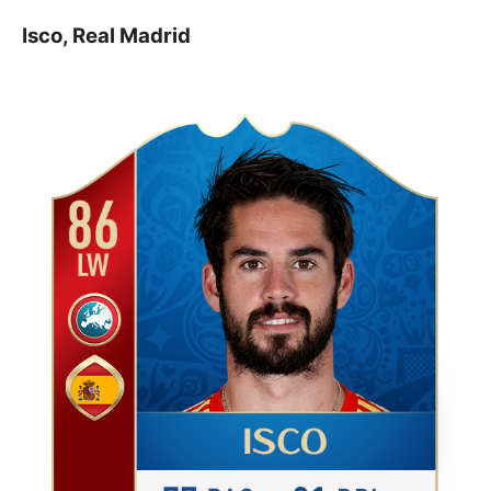
Isco, Real Madrid