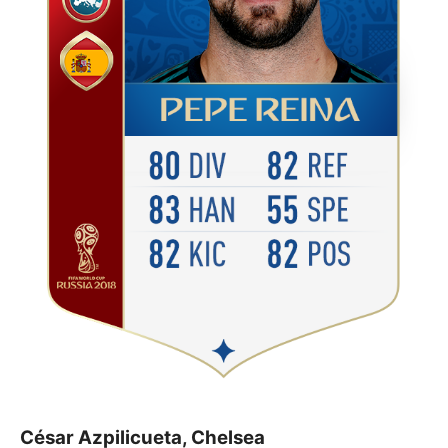
César Azpilicueta, Chelsea