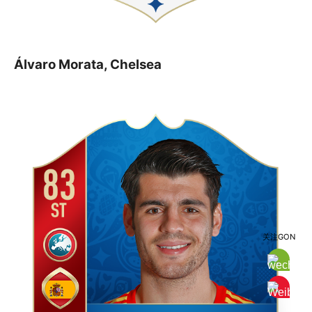
Álvaro Morata, Chelsea
关注GON