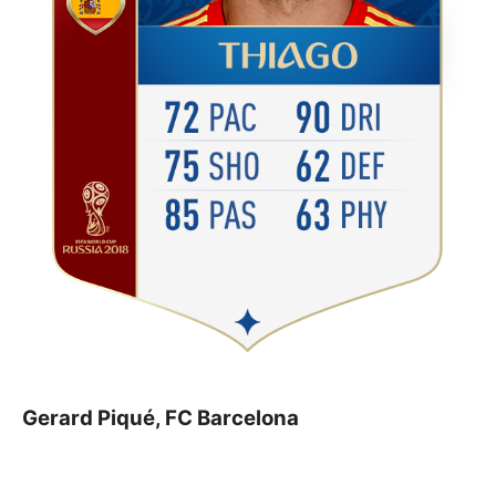
Gerard Piqué, FC Barcelona