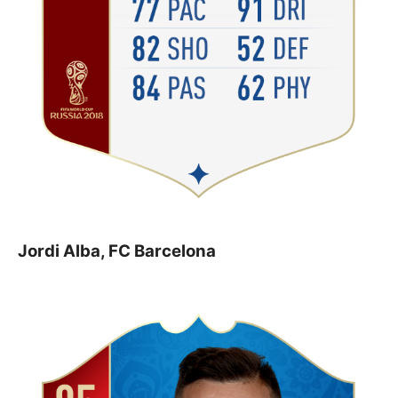
Jordi Alba, FC Barcelona