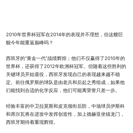
2010年世界杯冠军在2014年的表现并不理想，但这艘巨
舰今年能重返巅峰吗？
西班牙的“黄金一代”战绩辉煌；他们不仅赢得了2010年的
世界杯，还获得了2012年欧洲杯冠军。但随着这些胜利的
关键球员开始退役，西班牙发现自己的表现越来越不稳
定。前往俄罗斯的球队是由老兵和后起之秀组成，如果他
们能找到合适的化学反应，他们可能离荣誉只差一步。
经验丰富的中卫拉莫斯和皮克领衔后防，中场球员伊斯科
和席尔瓦将在进攻中发挥创造性，加上德赫亚坐镇龙门，
西班牙期待着重现辉煌。