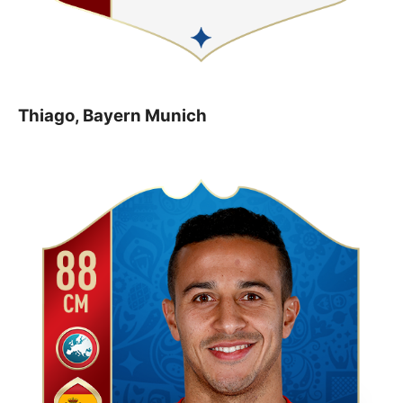
Thiago, Bayern Munich