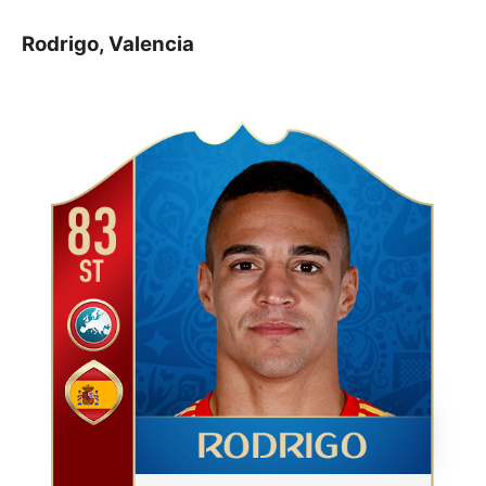
Rodrigo, Valencia