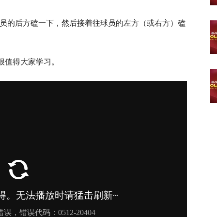
员的后方磕一下，然后接着往球员的左方（或右方）磕
很值得大家学习。