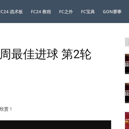
FC24 战术板
FC24 教程
FC之外
FC宝典
GON赛事
方每周最佳进球 第2轮
家欣赏！