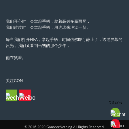
我们开心时，会拿起手柄，趁着高兴多赢两局，
我们难过时，会拿起手柄，用进球来冲淡一切。
每当我们打开FIFA，拿起手柄，时间仿佛即可静止了，透过屏幕的
反光，我们又看到当初的那个少年，
他在笑着。
关注GON：
关注GON
© 2016-2020 GameorNothing All Rights Reserved.