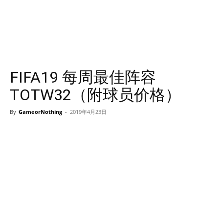
FIFA19 每周最佳阵容
TOTW32（附球员价格）
By
GameorNothing
-
2019年4月23日