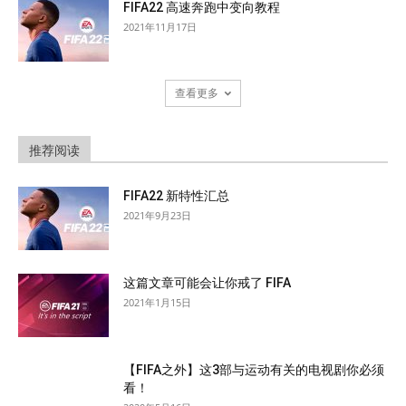
FIFA22 高速奔跑中变向教程
2021年11月17日
查看更多
推荐阅读
FIFA22 新特性汇总
2021年9月23日
这篇文章可能会让你戒了 FIFA
2021年1月15日
【FIFA之外】这3部与运动有关的电视剧你必须
看！