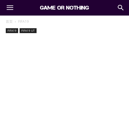
首页
FIFA19
FIFA19
FIFA19 UT