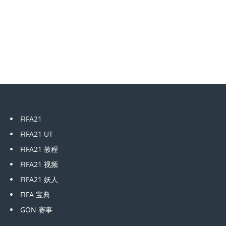
FIFA21
FIFA21 UT
FIFA21 教程
FIFA21 视频
FIFA21 妖人
FIFA 宝典
GON 赛事