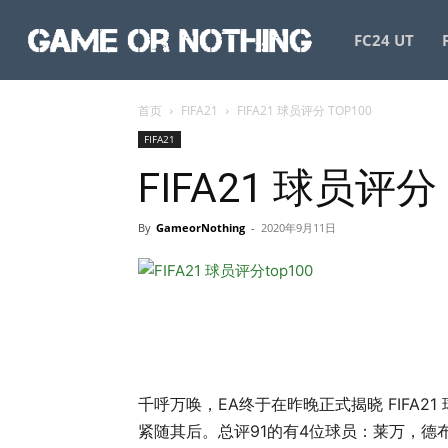
GameorNothing
FC24 UT
首页
FIFA21
FIFA21 球员评分 TOP100
FIFA21
FIFA21 球员评分 
By
GameorNothing
-
2020年9月11日
千呼万唤，EA终于在昨晚正式揭晓 FIFA2
紧随其后。总评91的有4位球员：莱万，