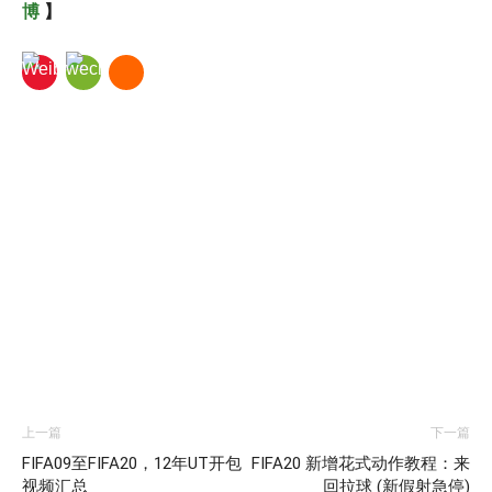
博
】
上一篇
下一篇
FIFA09至FIFA20，12年UT开包
FIFA20 新增花式动作教程：来
视频汇总
回拉球 (新假射急停)