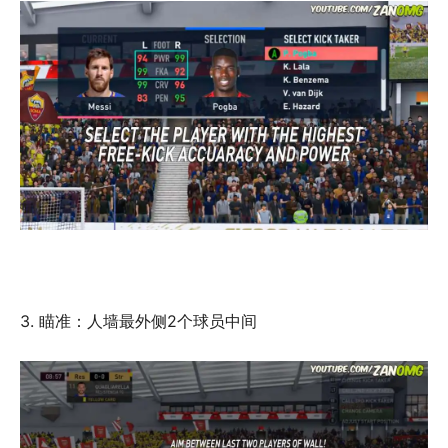
3. 瞄准：人墙最外侧2个球员中间