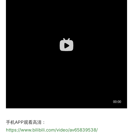
手机APP观看高清：
https://www.bilibili.com/video/av65839538/