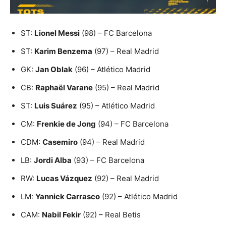
ST:
Lionel Messi
(98) – FC Barcelona
ST:
Karim Benzema
(97) – Real Madrid
GK:
Jan Oblak
(96) – Atlético Madrid
CB:
Raphaël Varane
(95) – Real Madrid
ST:
Luis Suárez
(95) – Atlético Madrid
CM:
Frenkie de Jong
(94) – FC Barcelona
CDM:
Casemiro
(94) – Real Madrid
LB:
Jordi Alba
(93) – FC Barcelona
RW:
Lucas Vázquez
(92) – Real Madrid
LM:
Yannick Carrasco
(92) – Atlético Madrid
CAM:
Nabil Fekir
(92) – Real Betis