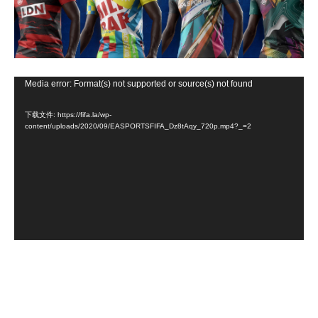
视
Media error: Format(s) not supported or source(s) not found
频
下载文件: https://fifa.la/wp-
播
content/uploads/2020/09/EASPORTSFIFA_Dz8tAqy_720p.mp4?_=2
放
器