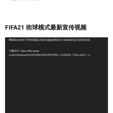
FIFA21 街球模式最新宣传视频
视
Media error: Format(s) not supported or source(s) not found
频
下载文件: https://fifa.la/wp-
播
content/uploads/2020/09/EASPORTSFIFA_IuXSDS3_720p.mp4?_=1
放
器