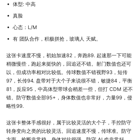
体型: 中高
真脸
心态：L/M
有 团队合作，积极拼抢，玻璃人 天赋。
这张卡速度不慢，初始加速82，奔跑89. 起速那一下可能
稍微慢些，跑起来挺快的，回追还不错。射门数值也还可
以，但成功率相对比较低。传球数值不错视野93，短传
97，长传94. 盘带对于大个子来说很不错，敏捷84，平衡
81，反应95，中高体型带球会稍差一些，但打 CDM 还不
错。防守数值全部95+，身体数值也非常好，力量99，侵
略性99.
这张卡整体手感很好，属于比较灵活的大个子，手控防守
转身变向之类的比较灵活。回追速度不慢，传球准。防守
方面，抢断非常稳，身体对抗很强。防守 AI 也非常好，