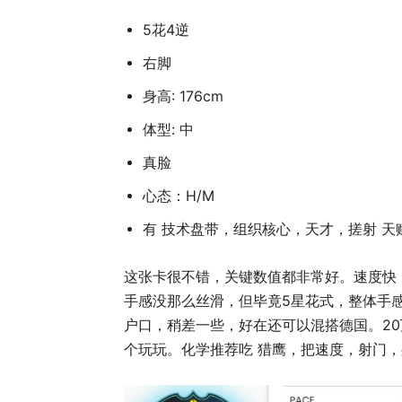
5花4逆
右脚
身高: 176cm
体型: 中
真脸
心态：H/M
有 技术盘带，组织核心，天才，搓射 天
这张卡很不错，关键数值都非常好。速度快，
手感没那么丝滑，但毕竟5星花式，整体手感也
户口，稍差一些，好在还可以混搭德国。2
个玩玩。化学推荐吃 猎鹰，把速度，射门