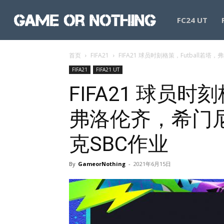
GameorNothing
FC24 UT
首页
FIFA21
FIFA21 球员时刻格策，Futball
FIFA21
FIFA21 UT
FIFA21 球员时刻
弗洛伦齐，希门
克SBC作业
By
GameorNothing
-
2021年6月15日