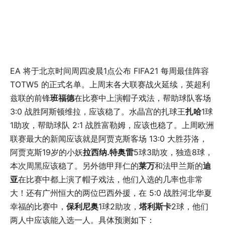
EA 将于北京时间周四凌晨1点公布 FIFA21 每周最佳阵容
TOTW5 的正式名单。上周末各大联赛战火延续，英超利
兹联的前锋
班福德
在比赛中上演帽子戏法，帮助球队客场
3:0 战胜阿斯顿维拉，应该稳了。水晶宫的扎球王
扎哈
1球
1助攻，帮助球队 2:1 战胜富勒姆，应该也稳了。上周欧洲
联赛最大的新闻应该就是阿贾克斯客场 13:0 大胜芬洛，
阿贾克斯19岁的小妖
拉西纳.特奥雷
5球3助攻，独造8球，
本次周黑应该稳了。另外德甲拜仁的
莱万
和法甲兰斯的
迪
亚
在比赛中都上演了帽子戏法，他们入选的几率也非常
大！还有广州恒大的两位巴西外援，在 5:0 战胜河北华夏
幸福的比赛中，
保利尼奥
1球2助攻，
塔利斯卡
2球，他们
两人中应该能入选一人。具体预测如下：