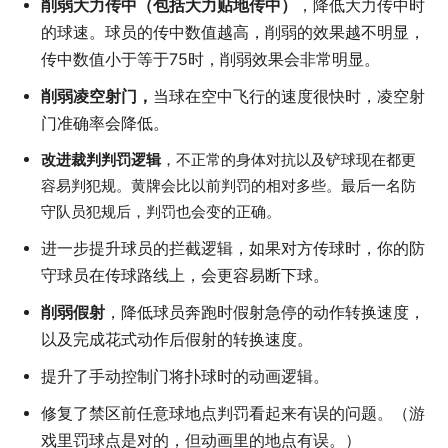
削弱大力传中（包括大力贴地传中）
，降低大力传中时
的球速。球员的传中数值越高，削弱的效果越不明显，
传中数值小于等于75时，削弱效果会非常明显。
削弱凌空射门，
当球在空中飞行的速度很快时，凌空射
门准确率会降低。
改进裁判判罚逻辑
，不正常的身体对抗以及铲球现在都更
容易判犯规。黄牌会比以前判罚的相对多些。最后一名防
守队员犯规后，判罚也会变的正确。
进一步提升球员的拦截逻辑，如果对方传球时，你的防
守球员在传球路线上，会更容易断下球。
削弱假射
，降低球员奔跑时假射急停的动作转换速度，
以及完成花式动作后假射的转换速度。
提升了手动控制门将扑球时的动画逻辑。
修复了禁区前任意球地点判罚看起来有误的问题。（游
戏里罚球点是对的，但动画里的地点有误。）