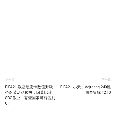
上一篇
下一篇
FIFA21 欧冠动态卡数值升级，
FIFA21 小天才Vejrgang 240胜
圣诞节活动预热，因莫比莱
周赛集锦 12.10
SBC作业，有些国家可能告别
UT