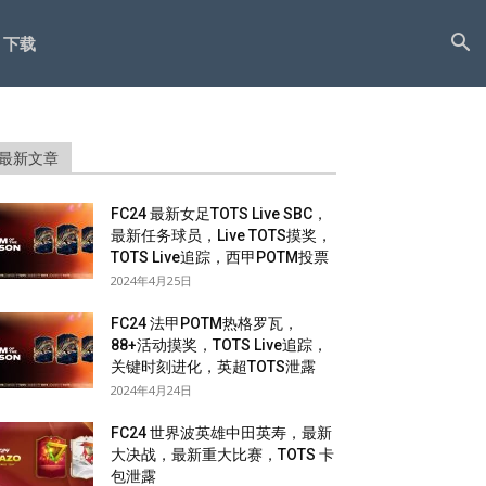
下载
最新文章
FC24 最新女足TOTS Live SBC，
最新任务球员，Live TOTS摸奖，
TOTS Live追踪，西甲POTM投票
2024年4月25日
FC24 法甲POTM热格罗瓦，
88+活动摸奖，TOTS Live追踪，
关键时刻进化，英超TOTS泄露
2024年4月24日
FC24 世界波英雄中田英寿，最新
大决战，最新重大比赛，TOTS 卡
包泄露