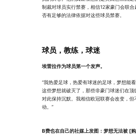
制裁对球员实行禁赛，相信12家豪门会联
否有足够的法律依据对这些球员禁赛。
球员，教练，球迷
埃雷拉作为球员第一个发声。
“我热爱足球，热爱有球迷的足球，梦想能
这些梦想就破灭了，那些非豪门球迷们在顶
对此保持沉默。我相信欧冠联赛会改变，但
动。”
B费也在自己的社媒上发图：梦想无法被 [购