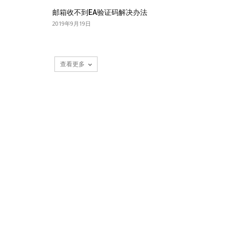
邮箱收不到EA验证码解决办法
2019年9月19日
查看更多