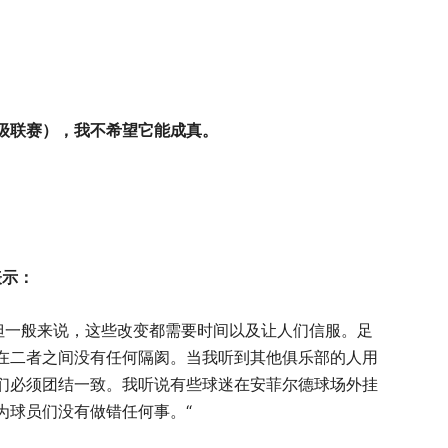
级联赛），我不希望它能成真。
表示：
。但一般来说，这些改变都需要时间以及让人们信服。足
在二者之间没有任何隔阂。当我听到其他俱乐部的人用
们必须团结一致。我听说有些球迷在安菲尔德球场外挂
为球员们没有做错任何事。“