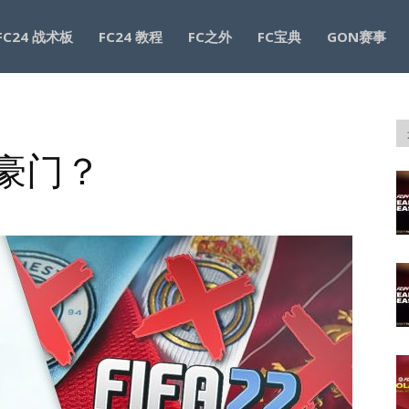
FC24 战术板
FC24 教程
FC之外
FC宝典
GON赛事
洲豪门？