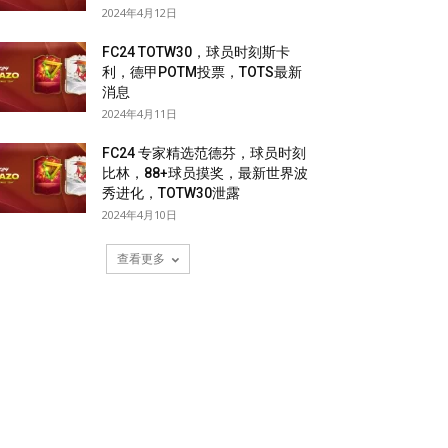
2024年4月12日
FC24 TOTW30，球员时刻斯卡
利，德甲POTM投票，TOTS最新
消息
2024年4月11日
FC24 专家精选范德芬，球员时刻
比林，88+球员摸奖，最新世界波
秀进化，TOTW30泄露
2024年4月10日
查看更多