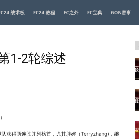
FC24 战术板
FC24 教程
FC之外
FC宝典
GON赛事
赛第1-2轮综述
x）
队获得两连胜并列榜首，尤其胖婶（Terryzhang)，继