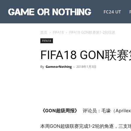
GameorNothing
FC24 UT
首页
FIFA18
FIFA18 GON联赛第1-2轮综述
FIFA18
FIFA18 GON联
By
GameorNothing
-
2018年1月3日
《GON超级周报》
评论员：毛壕（Aprile
本周GON超级联赛完成1-2轮的角逐，三支球