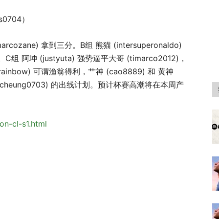
s0704）
ane) 拿到三分。B组 熊猫 (intersuperonaldo)
组 阿坤 (justyuta) 强势逼平大哥 (timarco2012)，
ainbow) 可谓渔翁得利，艹神 (cao8889) 和 黄神
leocheung0703) 的出线计划。预计杯赛高潮将在本周产
gon-cl-s1.html