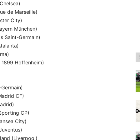
Chelsea)
ue de Marseille)
ter City)
Bayern München)
is Saint-Germain)
talanta)
oma)
 1899 Hoffenheim)
t-Germain)
Madrid CF)
adrid)
Sporting CP)
ansea City)
Juventus)
land (Liverpool)