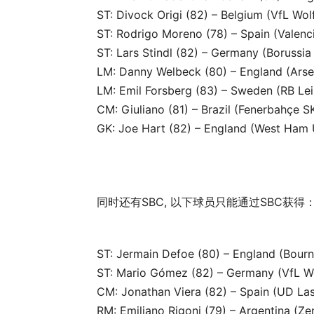
ST: Divock Origi (82) – Belgium (VfL Wol
ST: Rodrigo Moreno (78) – Spain (Valenc
ST: Lars Stindl (82) – Germany (Boruss
LM: Danny Welbeck (80) – England (Arse
LM: Emil Forsberg (83) – Sweden (RB Lei
CM: Giuliano (81) – Brazil (Fenerbahçe S
GK: Joe Hart (82) – England (West Ham 
同时还有SBC, 以下球员只能通过SBC获得
ST: Jermain Defoe (80) – England (Bour
ST: Mario Gómez (82) – Germany (VfL W
CM: Jonathan Viera (82) – Spain (UD La
RM: Emiliano Rigoni (79) – Argentina (Zen