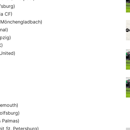
fsburg)
ia CF)
ia Mönchengladbach)
nal)
pzig)
K)
United)
：
nemouth)
olfsburg)
s Palmas)
it St. Petersburg)