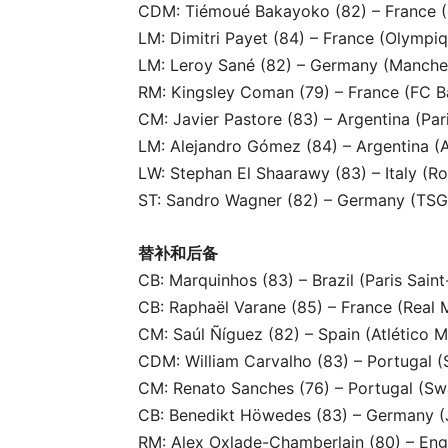
CDM: Tiémoué Bakayoko (82) – France (
LM: Dimitri Payet (84) – France (Olympiq
LM: Leroy Sané (82) – Germany (Manches
RM: Kingsley Coman (79) – France (FC 
CM: Javier Pastore (83) – Argentina (Par
LM: Alejandro Gómez (84) – Argentina (A
LW: Stephan El Shaarawy (83) – Italy (R
ST: Sandro Wagner (82) – Germany (TSG
替补和后备
CB: Marquinhos (83) – Brazil (Paris Sain
CB: Raphaël Varane (85) – France (Real 
CM: Saúl Ñíguez (82) – Spain (Atlético M
CDM: William Carvalho (83) – Portugal (
CM: Renato Sanches (76) – Portugal (Sw
CB: Benedikt Höwedes (83) – Germany (
RM: Alex Oxlade-Chamberlain (80) – Eng