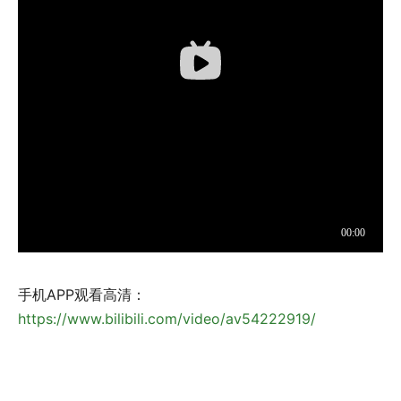
手机APP观看高清：
https://www.bilibili.com/video/av54222919/