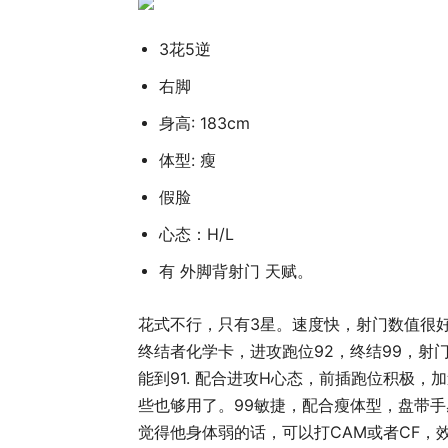
3花5逆
右脚
身高: 183cm
体型: 瘦
假脸
心态：H/L
有 外脚背射门 天赋。
花式不行，只有3星。速度快，射门数值很好
终结者化学卡，进攻跑位92，终结99，射门力量
能到91. 配合进攻H心态，前插跑位积极，加速快。虽然
些也够用了。99敏捷，配合瘦体型，盘带
觉得他身体弱的话，可以打CAM或者CF，