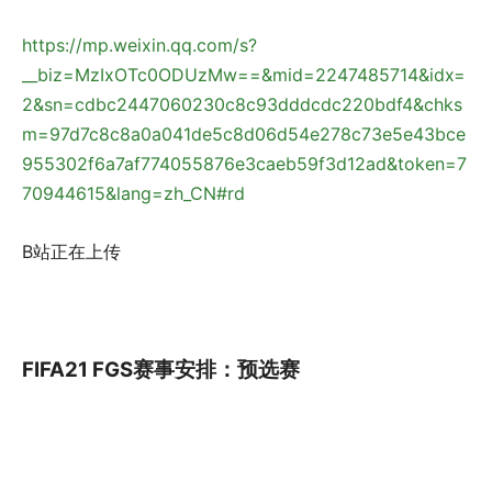
https://mp.weixin.qq.com/s?
__biz=MzIxOTc0ODUzMw==&mid=2247485714&idx=
2&sn=cdbc2447060230c8c93dddcdc220bdf4&chks
m=97d7c8c8a0a041de5c8d06d54e278c73e5e43bce
955302f6a7af774055876e3caeb59f3d12ad&token=7
70944615&lang=zh_CN#rd
B站正在上传
FIFA21 FGS赛事安排：预选赛