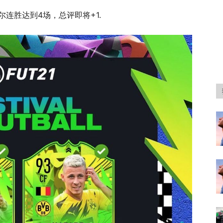
尔连胜达到4场，总评即将+1.