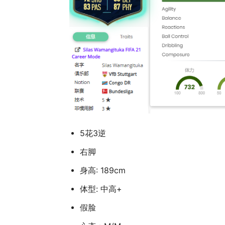
5花3逆
右脚
身高: 189cm
体型: 中高+
假脸