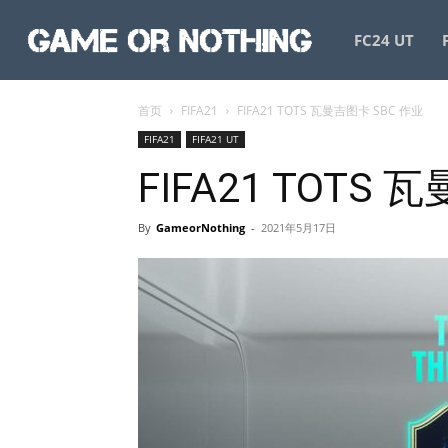
GameorNothing
FC24 UT
首页
FIFA21
FIFA21 TOTS 瓦曼吉图卡 SBC 作业
FIFA21
FIFA21 UT
FIFA21 TOTS
By
GameorNothing
-
2021年5月17日